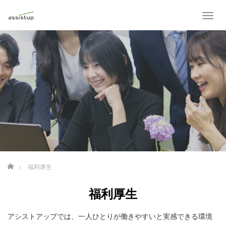
T
o
g
g
l
e
n
a
v
i
g
a
t
i
o
ホーム
福利厚生
n
福利厚生
アシストアップでは、一人ひとりが働きやすいと実感できる環境