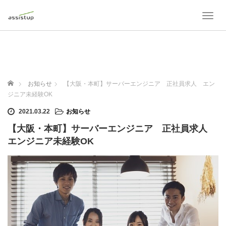
T
o
g
g
l
e
n
ホーム
お知らせ
【大阪・本町】サーバーエンジニア 正社員求人 エン
a
ジニア未経験OK
v
i
2021.03.22
お知らせ
g
【大阪・本町】サーバーエンジニア 正社員求人
a
t
エンジニア未経験OK
i
o
n