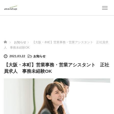
T
o
g
g
l
e
n
ホーム
お知らせ
【大阪・本町】営業事務・営業アシスタント 正社員求
a
人 事務未経験OK
v
i
2021.03.22
お知らせ
g
【大阪・本町】営業事務・営業アシスタント 正社
a
t
員求人 事務未経験OK
i
o
n